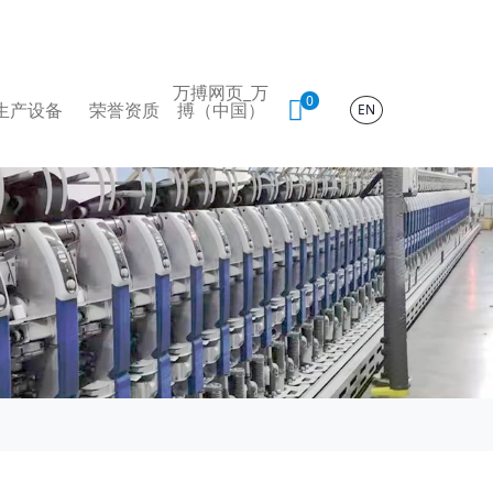
万搏网页_万
0
生产设备
荣誉资质
搏（中国）
EN