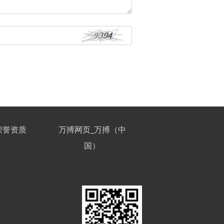
荣誉资质
万搏网页_万搏（中
国）