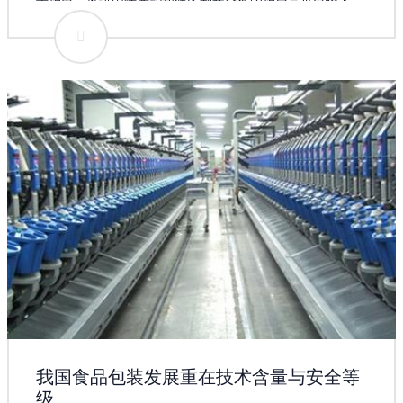
士指出，推进国际产能和装备制造合作的指导意见已经下
发，相关配套政策措施将陆续出台，装备制造、工程施工等
重点行业将明显受益扶持政策，相关上市公司表现值得期
待。上市公司加速“走出去” 中国武夷5月26日公告称，公司
近日在肯尼亚、埃塞俄比亚和乌干达等国家先后承接到四个
建筑工程施工项目。建筑工程施工承包或分包合同均已签
订，合同累计金额约为4.54亿元人民币。这些合同中，工期
最长的为20个月，最短的为270天，随着合同的推进，将给
中国武夷带来经营利润。 祁连山5月26日公告称，5月25
日，祁连山、八冶建设集团有限公司与吉尔吉斯JBK建设有
限公司就共同开发建设吉尔吉斯斯坦奥什州吉尔吉斯阿布什
尔水泥生产线项目签署备忘录。根据备忘录内容，三方合作
计划在吉尔吉斯斯坦南部共同投资建设水泥生产线项目，项
目总投资约1.3亿美元，祁连山、八冶建设集团有限公司占
80%、吉方占20%，5月起共同研究讨论合作的所有细节。
我国食品包装发展重在技术含量与安全等
级