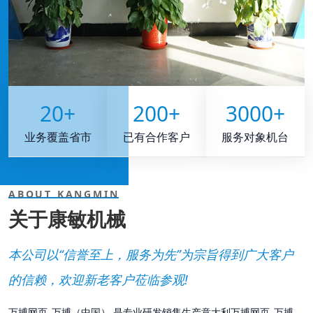
20
+
200
+
3000
+
业务覆盖省市
已有合作客户
服务对象机台
ABOUT KANGMIN
关于康敏机械
本公司以“信誉至上，服务为先”为宗旨得到广大客户
的信赖，欢迎新老客户莅临参观!
万搏网页_万搏（中国） 是专业研发销售生产意大利万搏网页_万搏