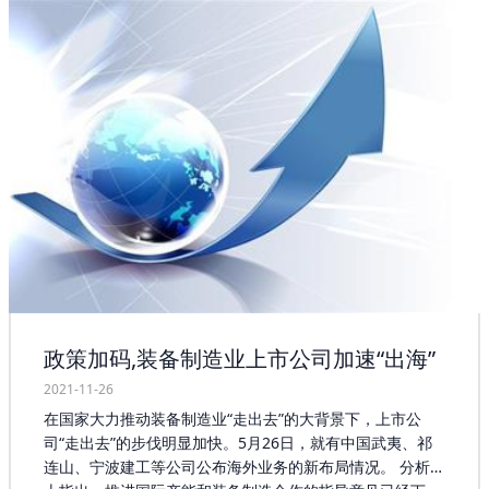
轴承产业的发展，以期实现由轴承生产大国向轴承生产强国
的转变。我国轴承行业发展至今，已经有了比较完善的行业
基础。我国轴承市场的发展时间却比较短，起步较发达国家
落后不少。作为现代化工业生产不可或缺的重要装备，轴承
市场已经成为国家重要的战略装备，它的技术水平可以反映
一个国家的综合国力。过去，我国还不能自主生产轴承市场
的时候都是以高昂的价格从国外引进产品，而技术还是掌握
在发达国家手中。 政府相关部门负责人应该倾力支持轴承产
业发展，根据企业发展实际需求，采取多种发展模式，扩宽
企业发展空间，让企业在适合自身的发展模式中找到共同利
益，达成合作意识，合力把轴承产业规模做大，把企业做
强。轴承工厂店的专家在这一方面，提出了应对建议，用好
用活现有的基础条件，搭建好政府扶持平台，推动产业稳步
发展；直面当前轴承产业发展存在的问题和困难，共同解决
好资金、销售、物流等问题，根据各企业的实际情况加大支
政策加码,装备制造业上市公司加速“出海”
持力度；要有计划有目标引进有实力的企业入驻，通过大企
业来带动小企业发展，把轴承产业不断做大做强。同时，要
2021-11-26
加强与政府、金融机构的沟通联系，相互支持，携手共进。
在国家大力推动装备制造业“走出去”的大背景下，上市公
司“走出去”的步伐明显加快。5月26日，就有中国武夷、祁
连山、宁波建工等公司公布海外业务的新布局情况。 分析人