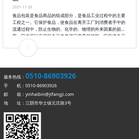
2021-11-26
食品包装是食品商品的组成部分，是食品工业过程中的主要
工程之一。它保护食品，使食品在离开工厂到消费者手中的
流通过程中，防止生物的、化学的、物理的外来因素的损
害，它也可以有保持食品本身稳定质量的功能，它方便食品
的食用，又是首先表现食品外观，吸引消费的形象，具有物
质成本以外的价值。因此，食品包装制造也是食品制造系统
工程不可分的部分。但食品包装制造的通用性又使它有相对
独立的自我体系。 以往食品包装更多的只是停留在简单的食
品“包裹”范畴，而随着消费者需求的日益个性化，食品包装
0510-86903926
开始融入更多的内容。在业内专家顾卫东看来，现在消费者
服务热线：
对于食品包装的要求更多倾向于高质量、高技术含量，这就
手 机：0510-86903926
使得食品包装企业要从自身的生产、经营上进行转变，使产
邮 箱：yinhaibin@jtfangji.com
品能够适应新的需求。在互联网影响不断扩大的今天，顾卫
地 址：江阴市华士镇元庄路3号
东认为将移动互联网融入食品包装企业的生产无疑是解决以
上问题的办法。 据统计，目前我国的食品行业在国际市场中
占有很大比重，其所衍生出的食品包装也存在巨大的需求，
这为整个行业的发展提供了坚实的基础。我国食品包装行业
的产值正在以每年15%左右的速度增长，每年产生的经济效
益达到数千亿元，如此巨大的市场使食品包装企业对未来发