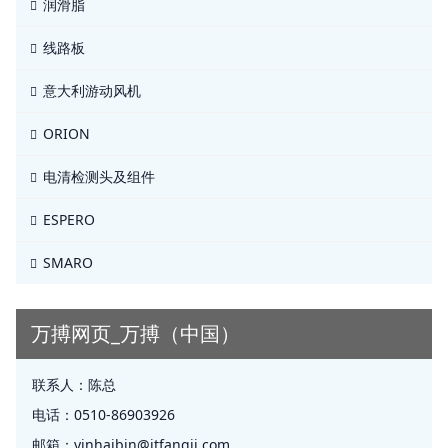
润滑脂
线路板
意大利游动风机
ORION
电清检测头及组件
ESPERO
SMARO
万搏网页_万搏（中国）
联系人：
陈总
电话：
0510-86903926
邮箱：
yinhaibin@jtfangji.com