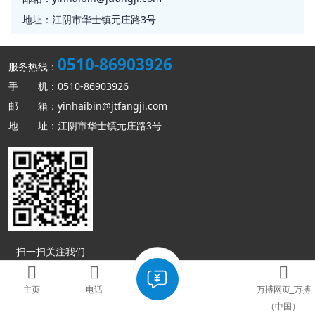
地址：
江阴市华士镇元庄路3号
0510-86903926
服务热线：
手 机：0510-86903926
邮 箱：yinhaibin@jtfangji.com
地 址：江阴市华士镇元庄路3号
扫一扫关注我们
Copyright © 万搏网页_万搏（中国） 版权所有
网站地图
主页
电话
万搏网页_万搏
（中国）