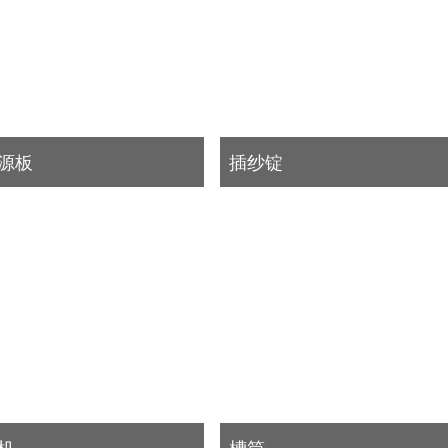
源板
插纱锭
机
槽筒