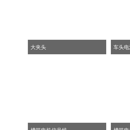
大夹头
车头电
槽筒电机信号线
槽筒电