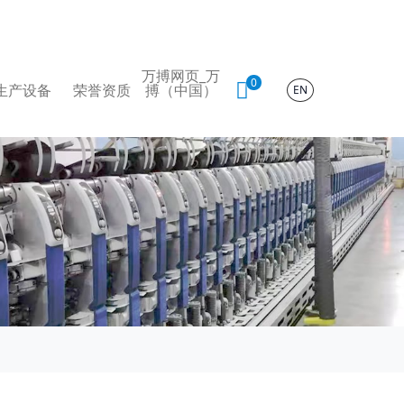
万搏网页_万
0
生产设备
荣誉资质
搏（中国）
EN