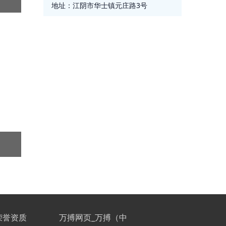
地址：
江阴市华士镇元庄路3号
荣誉资质
万搏网页_万搏（中