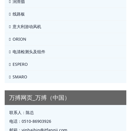
润滑脂
线路板
意大利游动风机
ORION
电清检测头及组件
ESPERO
SMARO
万搏网页_万搏（中国）
联系人：
陈总
电话：
0510-86903926
邮箱：
yinhaibin@jtfangji.com