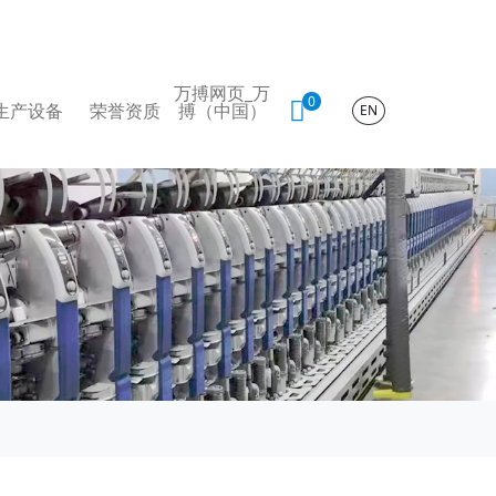
万搏网页_万
0
生产设备
荣誉资质
搏（中国）
EN