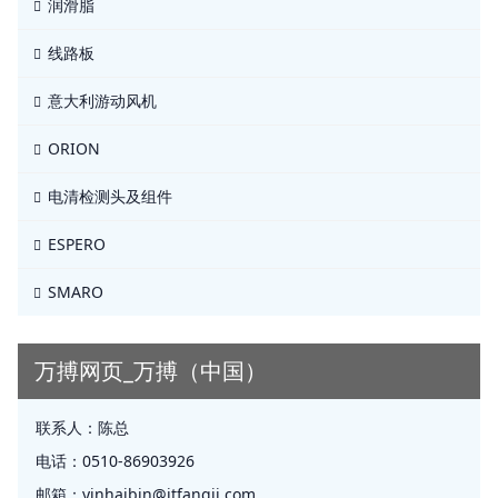
润滑脂
线路板
意大利游动风机
ORION
电清检测头及组件
ESPERO
SMARO
万搏网页_万搏（中国）
联系人：
陈总
电话：
0510-86903926
邮箱：
yinhaibin@jtfangji.com