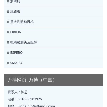
润滑脂
线路板
意大利游动风机
ORION
电清检测头及组件
ESPERO
SMARO
万搏网页_万搏（中国）
联系人：
陈总
电话：
0510-86903926
邮箱：
yinhaibin@jtfangji.com