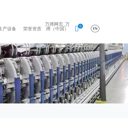
万搏网页_万
0
生产设备
荣誉资质
搏（中国）
EN