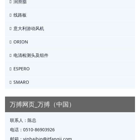
润滑脂
线路板
意大利游动风机
ORION
电清检测头及组件
ESPERO
SMARO
万搏网页_万搏（中国）
联系人：
陈总
电话：
0510-86903926
邮箱：
yinhaibin@jtfangji.com