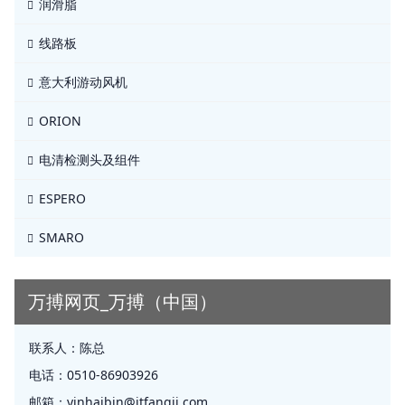
润滑脂
线路板
意大利游动风机
ORION
电清检测头及组件
ESPERO
SMARO
万搏网页_万搏（中国）
联系人：
陈总
电话：
0510-86903926
邮箱：
yinhaibin@jtfangji.com