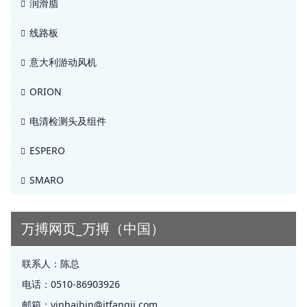
润滑脂
线路板
意大利游动风机
ORION
电清检测头及组件
ESPERO
SMARO
万搏网页_万搏（中国）
联系人：
陈总
电话：
0510-86903926
邮箱：
yinhaibin@jtfangji.com