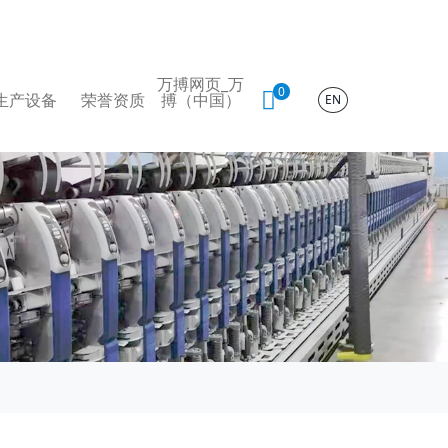
万搏网页_万
0
生产设备
荣誉资质
搏（中国）
EN