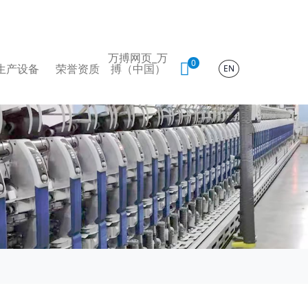
万搏网页_万
0
生产设备
荣誉资质
搏（中国）
EN