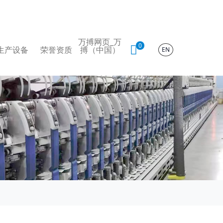
万搏网页_万
0
生产设备
荣誉资质
搏（中国）
EN