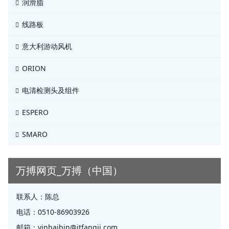
润滑脂
线路板
意大利游动风机
ORION
电清检测头及组件
ESPERO
SMARO
万搏网页_万搏（中国）
联系人：
陈总
电话：
0510-86903926
邮箱：
yinhaibin@jtfangji.com