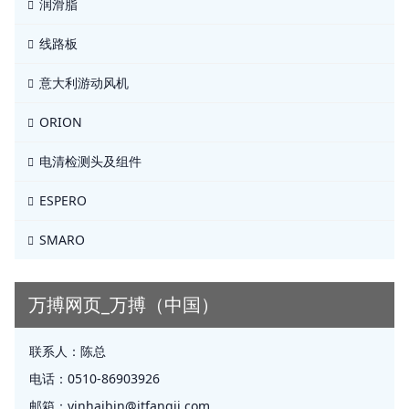
润滑脂
线路板
意大利游动风机
ORION
电清检测头及组件
ESPERO
SMARO
万搏网页_万搏（中国）
联系人：
陈总
电话：
0510-86903926
邮箱：
yinhaibin@jtfangji.com