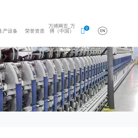
万搏网页_万
0
生产设备
荣誉资质
搏（中国）
EN