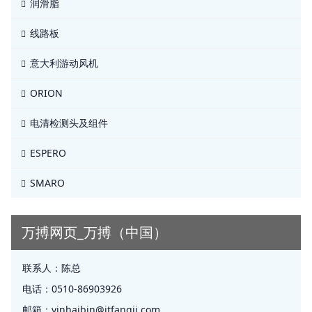
润滑脂
线路板
意大利游动风机
ORION
电清检测头及组件
ESPERO
SMARO
万搏网页_万搏（中国）
联系人：
陈总
电话：
0510-86903926
邮箱：
yinhaibin@jtfangji.com