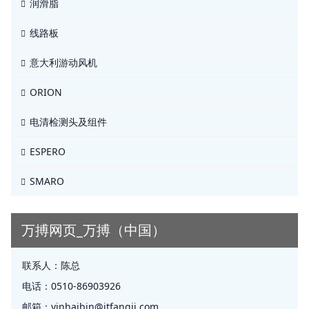
润滑脂
线路板
意大利游动风机
ORION
电清检测头及组件
ESPERO
SMARO
万搏网页_万搏（中国）
联系人：
陈总
电话：
0510-86903926
邮箱：
yinhaibin@jtfangji.com