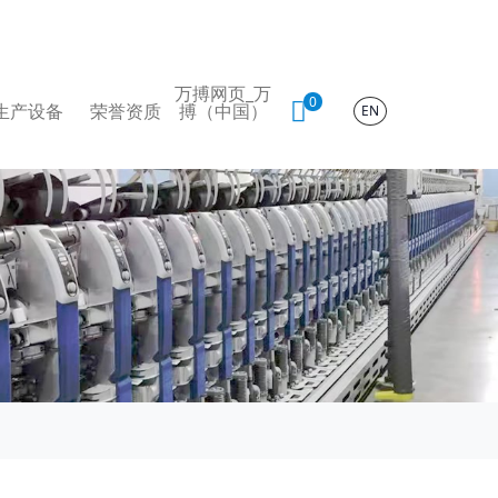
万搏网页_万
0
生产设备
荣誉资质
搏（中国）
EN