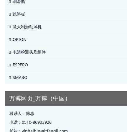
润滑脂
线路板
意大利游动风机
ORION
电清检测头及组件
ESPERO
SMARO
万搏网页_万搏（中国）
联系人：
陈总
电话：
0510-86903926
邮箱：
yinhaibin@jtfangji.com