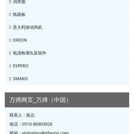
润滑脂
线路板
意大利游动风机
ORION
电清检测头及组件
ESPERO
SMARO
万搏网页_万搏（中国）
联系人：
陈总
电话：
0510-86903926
邮箱：
yinhaibin@jtfangji.com