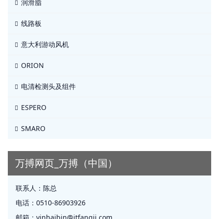
润滑脂
线路板
意大利游动风机
ORION
电清检测头及组件
ESPERO
SMARO
万搏网页_万搏（中国）
联系人：
陈总
电话：
0510-86903926
邮箱：
yinhaibin@jtfangji.com