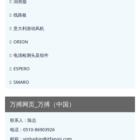
润滑脂
线路板
意大利游动风机
ORION
电清检测头及组件
ESPERO
SMARO
万搏网页_万搏（中国）
联系人：
陈总
电话：
0510-86903926
邮箱：
yinhaibin@jtfangji.com