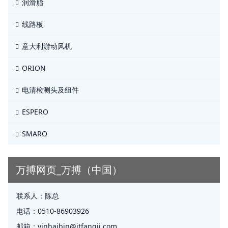
润滑脂
线路板
意大利游动风机
ORION
电清检测头及组件
ESPERO
SMARO
万搏网页_万搏（中国）
联系人：
陈总
电话：
0510-86903926
邮箱：
yinhaibin@jtfangji.com